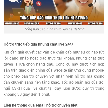
Tổng hợp các hình thức liên hệ Betvnd
Hỗ trợ trực tiếp qua khung chat live 24/7
Khi cần giải quyết các vấn đề khẩn cấp như sự cố nạp rút,
lỗi đăng nhập hoặc xác thực tài khoản, khung chat trực
tuyến là lựa chọn hàng đầu. Công cụ này được tích hợp
sẵn trên giao diện chính của website lẫn ứng dụng mobile,
cho phép bạn trò chuyện với nhân viên hỗ trợ mà không
cần chuyển sang nền tảng khác. Tốc độ phản hồi của đội
ngũ CSKH qua live chat tại đây luôn được duy trì trong
khoảng 30 giây đến 1 phút.
Liên hệ thông qua email hỗ trợ chuyên biệt