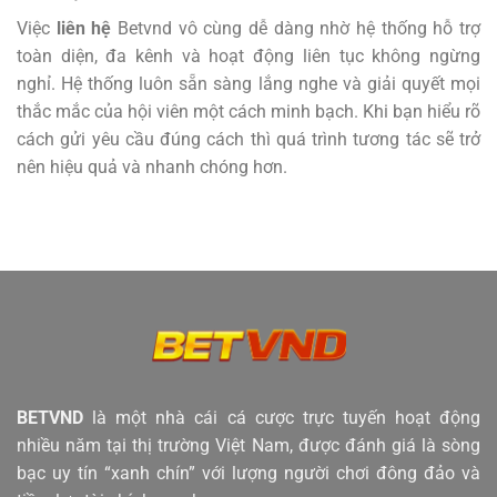
Việc
liên hệ
Betvnd vô cùng dễ dàng nhờ hệ thống hỗ trợ
toàn diện, đa kênh và hoạt động liên tục không ngừng
nghỉ. Hệ thống luôn sẵn sàng lắng nghe và giải quyết mọi
thắc mắc của hội viên một cách minh bạch. Khi bạn hiểu rõ
cách gửi yêu cầu đúng cách thì quá trình tương tác sẽ trở
nên hiệu quả và nhanh chóng hơn.
BETVND
là một nhà cái cá cược trực tuyến hoạt động
nhiều năm tại thị trường Việt Nam, được đánh giá là sòng
bạc uy tín “xanh chín” với lượng người chơi đông đảo và