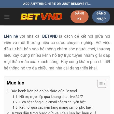
Bỏ
ADD ANYTHING HERE OR JUST REMOVE IT...
qua
ĐĂNG
ĐĂNG
nội
KÝ
NHẬP
dung
Liên hệ
với nhà cái
BETVND
là cách để kết nối giữa hội
viên và một thương hiệu cá cược chuyên nghiệp. Với việc
đầu tư bài bản vào hệ thống chăm sóc người chơi, thương
hiệu xây dựng nhiều kênh hỗ trợ trực tuyến nhằm giải đáp
mọi thắc mắc của khách hàng. Hãy cùng khám phá chi tiết
hệ thống hỗ trợ đa chiều mà nhà cái đang triển khai.
Mục lục
Các kênh liên hệ chính thức của Betvnd
Hỗ trợ trực tiếp qua khung chat live 24/7
Liên hệ thông qua email hỗ trợ chuyên biệt
Kết nối qua các nền tảng mạng xã hội phổ biến
Hướng dẫn từng bước gửi yêu cầu liên lạc hiệu quả