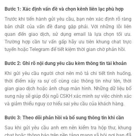
Bước 1: Xác định vấn đề và chọn kênh liên lạc phù hợp
Trước khi tiến hành gửi yêu cầu, bạn nên xác định rõ ràng
bản chất của vấn đề đang gặp phải. Với những lỗi liên
quan đến giao dịch, sử dụng email là lựa chọn tối ưu.
Trường hợp cần tư vấn gấp hãy ưu tiên khung chat trực
tuyến hoặc Telegram để tiết kiệm thời gian chờ phản hồi.
Bước 2: Ghi rõ nội dung yêu cầu kèm thông tin tài khoản
Khi gửi yêu cầu người chơi nên mô tả chi tiết tình huống,
thời điểm xảy ra sự cố cùng các thông tin như tên, thời
gian giao dịch hoặc ảnh chụp màn hình. Những dữ liệu bổ
sung này sẽ giúp đội ngũ CSKH xác minh sự việc chính xác
và giảm thiểu nguy cơ hiểu sai yêu cầu của khách hàng.
Bước 3: Theo dõi phản hồi và bổ sung thông tin khi cần
Sau khi gửi yêu cầu anh em nên kiểm tra hộp thư, khung
chat hoặc thông báo trên nền tảng mạng xã hội nơi bạn đã