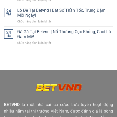
Chức năng bình luận bị tắt
ở
|
Là
Cá
Cược
Mê!
Cược
Lô Đề Tại Betvnd | Bắt Số Thần Tốc, Trúng Đậm
Một
24
Bóng
Phát,
Th7
Mỗi Ngày!
Đá
Trúng
Chức năng bình luận bị tắt
ở
Tại
To
Lô
Betvnd
Liền
Đề
Đá Gà Tại Betvnd | Nổ Thưởng Cực Khủng, Chơi Là
|
24
Tay!
Tại
Thắng
Th7
Đam Mê!
Betvnd
Lớn
Chức năng bình luận bị tắt
ở
|
Chỉ
Đá
Bắt
Trong
Gà
Số
Một
Tại
Thần
Cú
Betvnd
Tốc,
Sút!
|
Trúng
Nổ
Đậm
Thưởng
Mỗi
Cực
Ngày!
Khủng,
Chơi
Là
Đam
Mê!
BETVND
là một nhà cái cá cược trực tuyến hoạt động
nhiều năm tại thị trường Việt Nam, được đánh giá là sòng