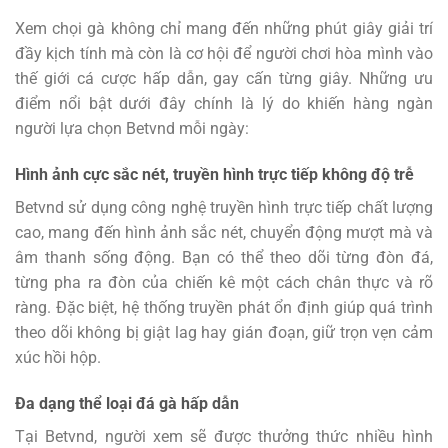
Xem chọi gà không chỉ mang đến những phút giây giải trí
đầy kịch tính mà còn là cơ hội để người chơi hòa mình vào
thế giới cá cược hấp dẫn, gay cấn từng giây. Những ưu
điểm nổi bật dưới đây chính là lý do khiến hàng ngàn
người lựa chọn Betvnd mỗi ngày:
Hình ảnh cực sắc nét, truyền hình trực tiếp không độ trễ
Betvnd sử dụng công nghệ truyền hình trực tiếp chất lượng
cao, mang đến hình ảnh sắc nét, chuyển động mượt mà và
âm thanh sống động. Bạn có thể theo dõi từng đòn đá,
từng pha ra đòn của chiến kê một cách chân thực và rõ
ràng. Đặc biệt, hệ thống truyền phát ổn định giúp quá trình
theo dõi không bị giật lag hay gián đoạn, giữ trọn vẹn cảm
xúc hồi hộp.
Đa dạng thể loại đá gà hấp dẫn
Tại Betvnd, người xem sẽ được thưởng thức nhiều hình