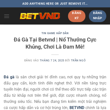
Bỏ
ADD ANYTHING HERE OR JUST REMOVE IT...
qua
ĐĂNG
ĐĂNG
nội
KÝ
NHẬP
dung
TIN GAME HẤP DẪN
Đá Gà Tại Betvnd | Nổ Thưởng Cực
Khủng, Chơi Là Đam Mê!
ĐĂNG VÀO
THÁNG 7 24, 2025
BỞI
TRẦN NGÔ
Đá gà
là sân chơi giải trí đỉnh cao, nơi quy tụ những trận
đấu gay cấn, kịch tính đến nghẹt thở. Với nền tảng trực
tuyến hiện đại, người chơi có thể theo dõi trực tiếp các trận
đấu từ khắp nơi trên thế giới, đặt cược nhanh chóng, nổ
thưởng siêu tốc. Nếu bạn đang tìm kiếm một trải nghiệm
cá cược hấp dẫn và cơ hội trúng lớn,
BETVND
chính là lựa