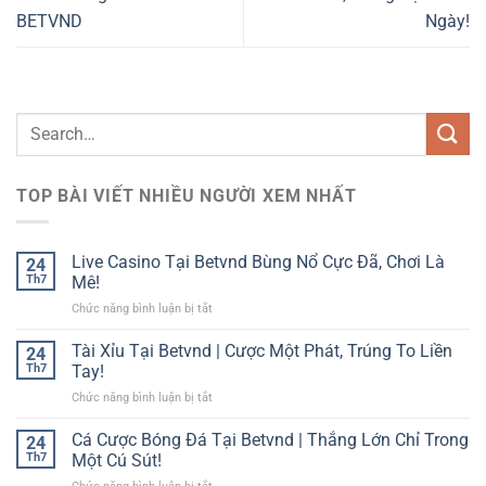
BETVND
Ngày!
TOP BÀI VIẾT NHIỀU NGƯỜI XEM NHẤT
Live Casino Tại Betvnd Bùng Nổ Cực Đã, Chơi Là
24
Th7
Mê!
Chức năng bình luận bị tắt
ở
Live
Casino
Tài Xỉu Tại Betvnd | Cược Một Phát, Trúng To Liền
24
Tại
Th7
Tay!
Betvnd
Chức năng bình luận bị tắt
ở
Bùng
Tài
Nổ
Xỉu
Cá Cược Bóng Đá Tại Betvnd | Thắng Lớn Chỉ Trong
Cực
24
Tại
Đã,
Th7
Một Cú Sút!
Betvnd
Chơi